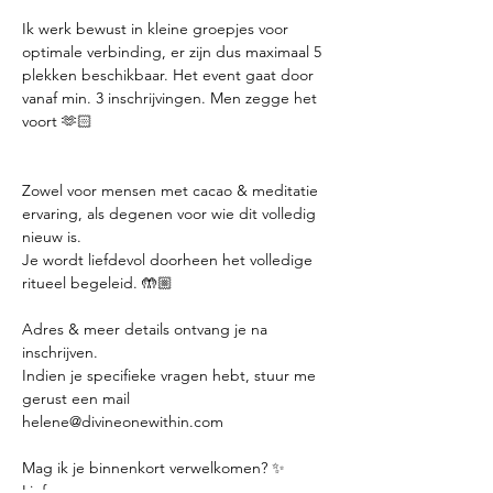
Ik werk bewust in kleine groepjes voor 
optimale verbinding, er zijn dus maximaal 5 
plekken beschikbaar. Het event gaat door 
vanaf min. 3 inschrijvingen. Men zegge het 
voort 🫶🏻

Zowel voor mensen met cacao & meditatie 
ervaring, als degenen voor wie dit volledig 
nieuw is.

Je wordt liefdevol doorheen het volledige 
ritueel begeleid. 🤲🏼

Adres & meer details ontvang je na 
inschrijven.

Indien je specifieke vragen hebt, stuur me 
gerust een mail 
helene@divineonewithin.com

Mag ik je binnenkort verwelkomen? ✨

Liefs,
