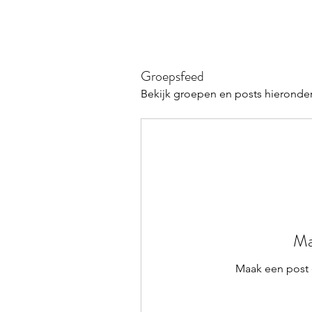
Divine
One
within
Groepsfeed
Bekijk groepen en posts hieronder
Ma
Maak een post 