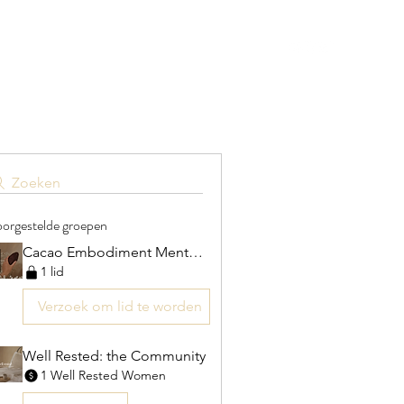
Blog
Contact
Zoeken
orgestelde groepen
Cacao Embodiment Mentorship III
1 lid
Verzoek om lid te worden
Well Rested: the Community
1 Well Rested Women