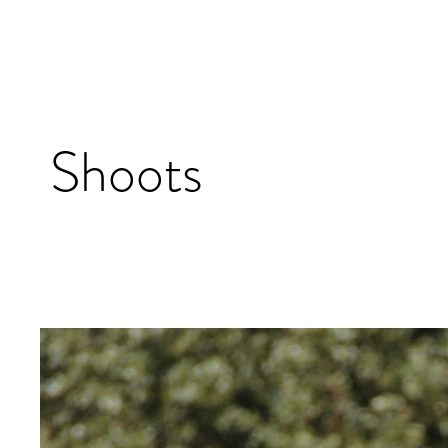
Divine
One
within
Shoots