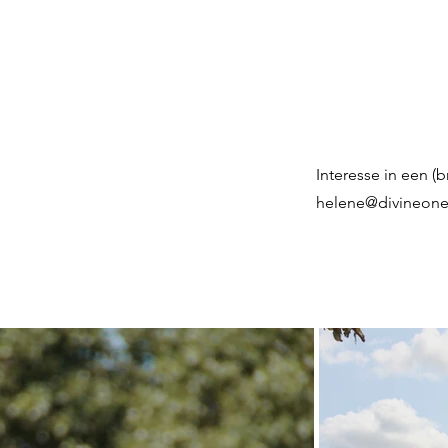
Home
About
Aanbod
Interesse in een (
helene@divineone