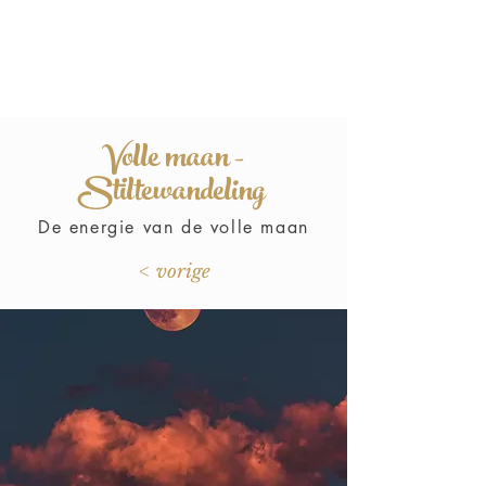
Divine
One
within
Volle maan -
Stiltewandeling
De energie van de volle maan
< vorige