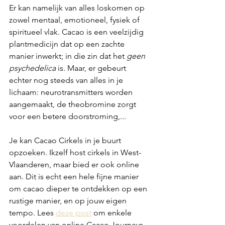
Er kan namelijk van alles loskomen op 
zowel mentaal, emotioneel, fysiek of 
spiritueel vlak. Cacao is een veelzijdig 
plantmedicijn dat op een zachte 
manier inwerkt; in die zin dat het 
geen 
psychedelica
 is. Maar, er gebeurt 
echter nog steeds van alles in je 
lichaam: neurotransmitters worden 
aangemaakt, de theobromine zorgt 
voor een betere doorstroming,... 
Je kan Cacao Cirkels in je buurt 
opzoeken. Ikzelf host cirkels in West-
Vlaanderen, maar bied er ook online 
aan. Dit is echt een hele fijne manier 
om cacao dieper te ontdekken op een 
rustige manier, en op jouw eigen 
tempo. Lees 
deze post
 om enkele 
voordelen van online Cacao Journeys 