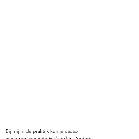
Bij mij in de praktijk kun je cacao 
aankopen van mijn 
Helend
 lijn. Andere 