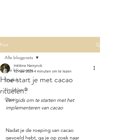
Divine
One
within
Post
Alle blogposts
Hélène Neirynck
Alle blogposts
12 nov 2025
4 minuten om te lezen
Hoe start je met cacao
English
rituelen?
Nederlands
Cacao
Een gids om te starten met het 
implementeren van cacao 
Nadat je de roeping van cacao 
gevoeld hebt, ga je op zoek naar 