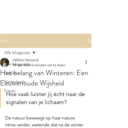
Divine
One
within
Post
Alle blogposts
Hélène Neirynck
Alle blogposts
18 dec 2024
4 minuten om te lezen
Het belang van Winteren: Een
English
Eeuwenoude Wijsheid
Nederlands
Cacao
Hoe vaak luister jij écht naar de 
signalen van je lichaam? 
De natuur beweegt op haar nature 
ritme verder, wetende dat na de winter 