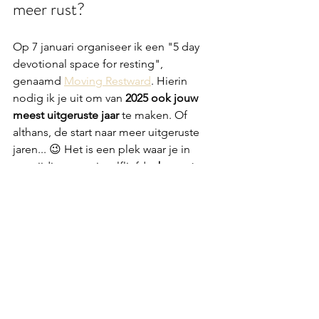
meer rust?
Op 7 januari organiseer ik een "5 day 
devotional space for resting", 
genaamd 
Moving Restward
. Hierin 
nodig ik je uit om van
 2025 ook jouw 
meest uitgeruste jaar
 te maken. Of 
althans, de start naar meer uitgeruste 
jaren... 😉 Het is een plek waar je in 
toewijding, vanuit zelfliefde, 
bewust 
kiest voor meer rust.
5 dagen lang kan je genieten van 
content: een masterclass over je 
zenuwstelsel, een masterclass over 
cacao, rituelen van 5-20 minuten om te 
integreren in je leven, en op de laatste 
dag een online Cacao Journey. 