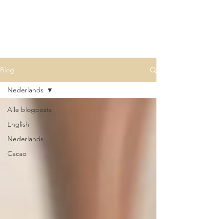
Divine
One
within
Blog
Nederlands
Alle blogposts
English
Nederlands
Cacao